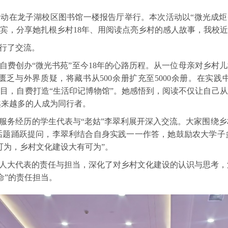
馆活动在龙子湖校区图书馆一楼报告厅举行。本次活动以“微光成炬
宾，分享她扎根乡村18年、用阅读点亮乡村的感人故事，我校近
行了交流。
年自费创办“微光书苑”至今18年的心路历程。从一位母亲对乡村
乏与外界质疑，将藏书从500余册扩充至5000余册。在实践
项目，自费打造“生活印记博物馆”。她感悟到，阅读不仅让自己从
越来越多的人成为同行者。
服务经历的学生代表与“老姑”李翠利展开深入交流。大家围绕
话题踊跃提问，李翠利结合自身实践一一作答，她鼓励农大学子
可为，乡村文化建设大有可为”。
人大代表的责任与担当，深化了对乡村文化建设的认识与思考，
命”的责任担当。